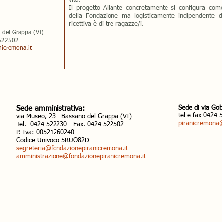
vita.
Il progetto Aliante concretamente si configura com
della Fondazione ma logisticamente indipendente d
ricettiva è di tre ragazze/i.
 del Grappa (VI)
22502
nicremona.it
Sede amministrativa:
Sede di via Gob
tel e fax 0424
via Museo, 23 Bassano del Grappa (VI)
piranicremona
Tel. 0424 522230 - Fax. 0424 522502
P. Iva: 00521260240
Codice Univoco 5RUO82D
segreteria@fondazionepiranicremona.it
amministrazione@fondazionepiranicremona.it