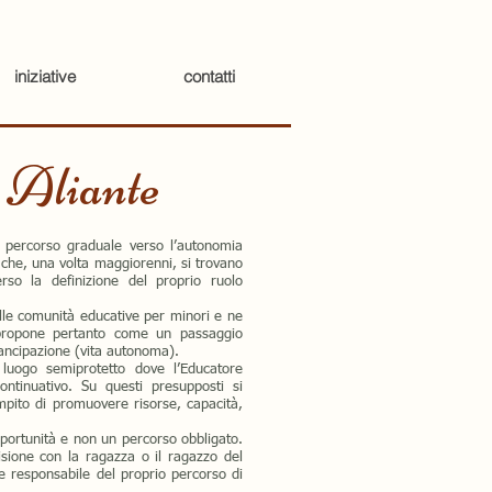
iniziative
contatti
 Aliante
n percorso graduale verso l’autonomia
 che, una volta maggiorenni, si trovano
rso la definizione del proprio ruolo
lle comunità educative per minori e ne
 propone pertanto come un passaggio
ancipazione (vita autonoma).
 luogo semiprotetto dove l’Educatore
tinuativo. Su questi presupposti si
ompito di promuovere risorse, capacità,
portunità e non un percorso obbligato.
isione con la ragazza o il ragazzo del
 e responsabile del proprio percorso di