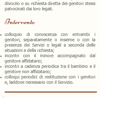
divorzio o su richiesta diretta dei genitori stessi
patrocinati dai loro legali.
Intervento
colloquio di conoscenza con entrambi i
genitori, separatamente o insieme o con la
presenza dei Servizi o legali a seconda delle
situazioni e della richiesta;
incontri con il minore accompagnato dal
genitore affidatario;
incontri a cadenza periodica tra il bambino e il
genitore non affidatario;
colloqui periodici di restituzione con i genitori
e, laddove necessario con il Servizio.
contatti
Indirizzo:
via Museo n.23, 36061 Bassano del
Grappa (VI)
Telefono: 0424
522230 Fax:
0424 522502
e-mail:
accoglienzaminori@fondazionepiranicremona.it