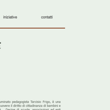
iniziative
contatti
i
illuminato pedagogista Tarcisio Frigo, è una
ere il diritto di cittadinanza di bambini e
ttà... Decine di scuole, associazioni ed enti