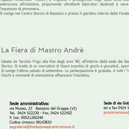
aderiscono all'iniziativa, proponendo altrettanti laboratori destinati a v
l'equinozio di primavera.
Si svolge nel Centro Storico di Bassano e presso il giardino interno della Fon
La Fiera di Mastro Andrè
Ideata da Tarcisio Frigo alla fine degli anni '80, all'interno della sede dei Se
Storico. Si tratta di un mercatino di libero scambio di giochi e giocattoli, apert
Si svolge l'ultimo sabato di settembre. La partecipazione è gratuita. A tutti i 
Giochi e momenti di animazione affiancano l'iniziativa.
Sede amministrativa:
Sede di via Gob
tel e fax 0424
via Museo, 23 Bassano del Grappa (VI)
piranicremona
Tel. 0424 522230 - Fax. 0424 522502
P. Iva: 00521260240
Codice Univoco 5RUO82D
segreteria@fondazionepiranicremona.it