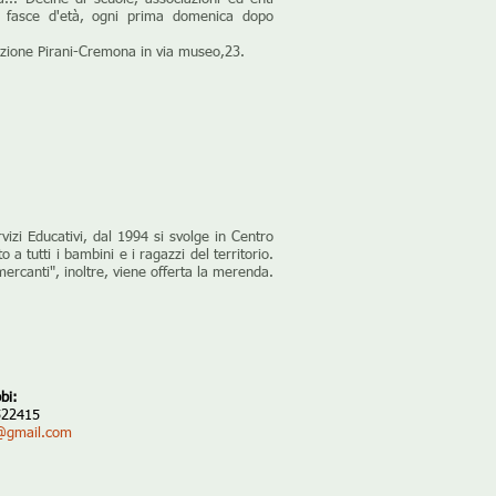
arie fasce d'età, ogni prima domenica dopo
dazione Pirani-Cremona in via museo,23.
rvizi Educativi, dal 1994 si svolge in Centro
o a tutti i bambini e i ragazzi del territorio.
"mercanti", inoltre, viene offerta la merenda.
bi:
 522415
@gmail.com