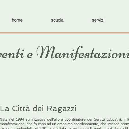
home
scuola
servizi
enti e Manifestazion
La Città dei Ragazzi
Nata nel 1994 su iniziativa dell'allora coordinatore dei Servizi Educativi, l'
manifestazione, che fa capo ad un omonimo coordinamento, che intende promuov
ragazzi, rendendoli "visibili", a migliaia, e protagonisti negli spazi della ci